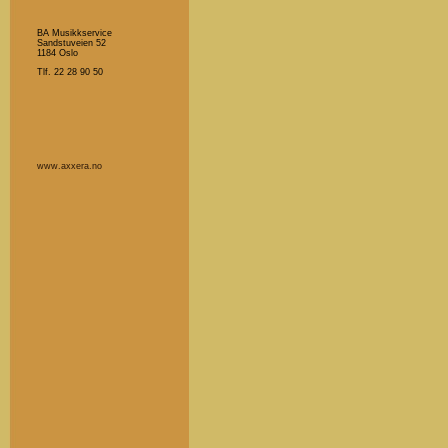
BA Musikkservice
Sandstuveien 52
1184 Oslo
Tlf. 22 28 90 50
www.axxera.no