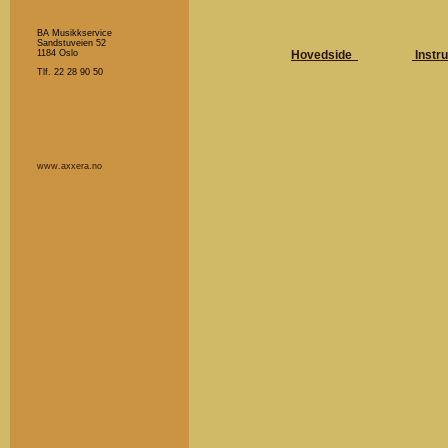
BA Musikkservice
Sandstuveien 52
1184 Oslo
Hovedside
Instr
Tlf. 22 28 90 50
www.axxera.no