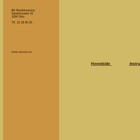
BA Musikkservice
Sandstuveien 52
1184 Oslo
Tlf. 22 28 90 50
www.axxera.no
Hovedside
Instr